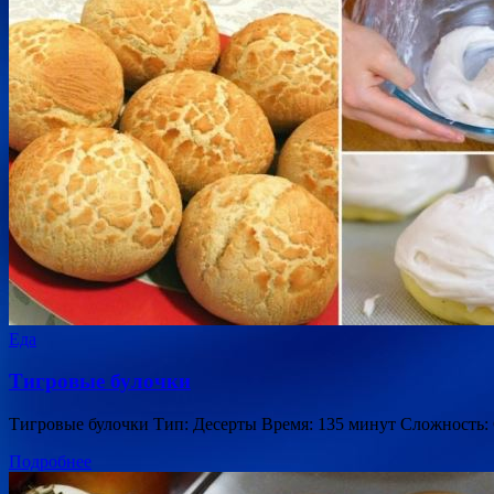
Еда
Тигровые булочки
Тигровые булочки Тип: Десерты Время: 135 минут Сложность:
Подробнее