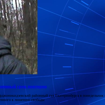
зненный срок повторно
рджоникидзевский районный суд Екатеринбурга в понедельник
денного к лишению свободы