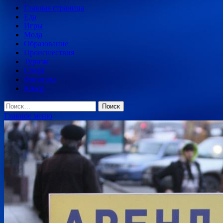
Главная страница
Еда
Игры
Мода
Образование
Происшествия
Туризм
Спорт
Финансы
Юмор
Найти:
Главное меню