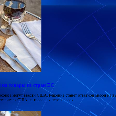
на товары из стран ЕС
осоюза могут ввести США. Решение станет ответной мерой на 
ставителя США на торговых переговорах