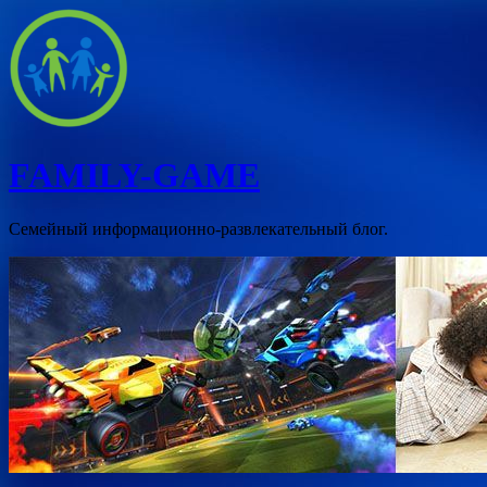
Перейти
к
содержимому
FAMILY-GAME
Семейный информационно-развлекательный блог.