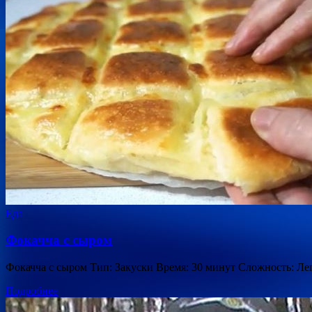
Еда
Фокачча с сыром
Фокачча с сыром Тип: Закуски Время: 30 минут Сложность: Ле
Подробнее