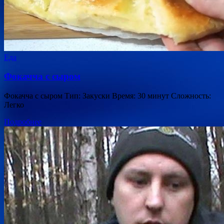
Еда
Фокачча с сыром
Фокачча с сыром Тип: Закуски Время: 30 минут Сложность:
Легко
Подробнее