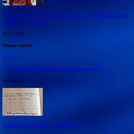
Норвежский тренер рассказал о невозможности
допинга в стране
09.04.2019
Новые записи
Юмор
Свежая подборка фейлов и приколов!
mainfun.ru
Подборка смешных картинок