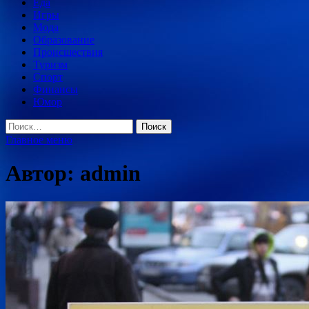
Еда
Игры
Мода
Образование
Происшествия
Туризм
Спорт
Финансы
Юмор
Найти:
Главное меню
Автор:
admin