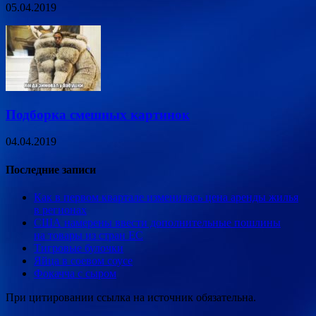
05.04.2019
Подборка смешных картинок
04.04.2019
Последние записи
Как в первом квартале изменилась цена аренды жилья
в регионах
США намерены ввести дополнительные пошлины
на товары из стран ЕС
Тигровые булочки
Яйца в соевом соусе
Фокачча с сыром
При цитировании ссылка на источник обязательна.