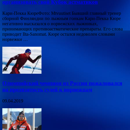
организовать свой Кубок астматиков
Кари-Пекка КюреФото: Mtvuutiset Бывший главный тренер
сборной Финляндии по лыжным гонкам Кари-Пекка Кюре
негативно высказался о норвежских лыжниках,
принимающих противоастматические препараты. Его слова
приводит Ilta-Sanomat. Кюре остался недоволен словами
норвежки …
Олимпийский чемпион из России пожаловался
на предвзятость судей к норвежцам
09.04.2019