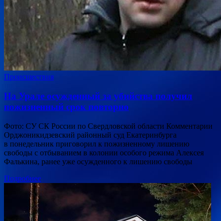
Происшествия
На Урале осужденный за убийства получил
пожизненный срок повторно
Фото: СУ СК России по Свердловской области Комментарии
Орджоникидзевский районный суд Екатеринбурга
в понедельник приговорил к пожизненному лишению
свободы с отбыванием в колонии особого режима Алексея
Фалькина, ранее уже осужденного к лишению свободы
Подробнее