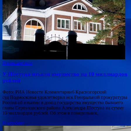
Происшествия
У Шестуна изъяли имущество на 10 миллиардов
рублей
Фото: РИА Новости Комментарии6 Красногорский
суд Подмосковья удовлетворил иск Генеральной прокуратуры
России об изъятии в доход государства имущества бывшего
главы Серпуховского района Александра Шестуна на сумму
10 миллиардов рублей. Об этом в понедельник,
Подробнее