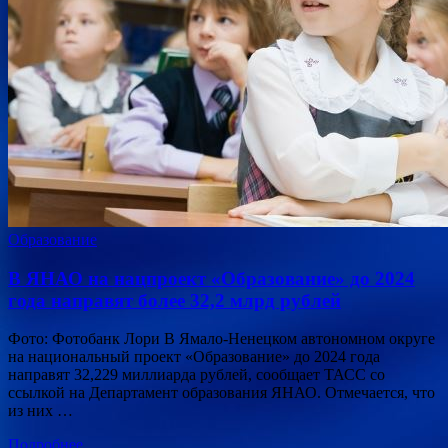
Образование
В ЯНАО на нацпроект «Образование» до 2024
года направят более 32,2 млрд рублей
Фото: Фотобанк Лори В Ямало-Ненецком автономном округе
на национальный проект «Образование» до 2024 года
направят 32,229 миллиарда рублей, сообщает ТАСС со
ссылкой на Департамент образования ЯНАО. Отмечается, что
из них …
Подробнее