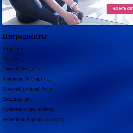
Ингредиенты
Яйцо5 шт.
Вода3 ст. л.
Соевый соус2 ст. л.
Коричневый сахар1 ст. л.
Молотый имбирь0,5 ч. л.
Гвоздика1 шт.
Мускатный орех по вкусу
Чесночный порошок по вкусу