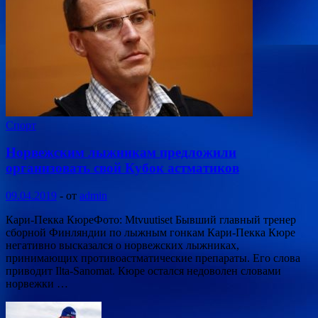
Спорт
Норвежским лыжникам предложили
организовать свой Кубок астматиков
09.04.2019
-
от
admin
Кари-Пекка КюреФото: Mtvuutiset Бывший главный тренер
сборной Финляндии по лыжным гонкам Кари-Пекка Кюре
негативно высказался о норвежских лыжниках,
принимающих противоастматические препараты. Его слова
приводит Ilta-Sanomat. Кюре остался недоволен словами
норвежки …