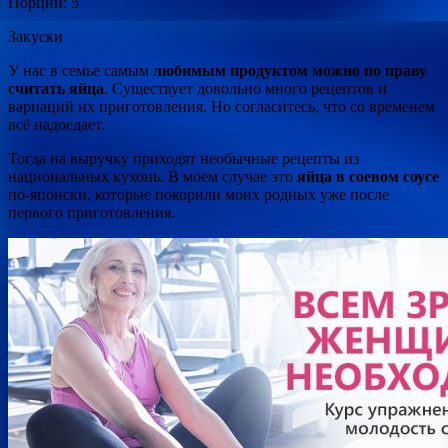
Порций: 5
Закуски
У нас в семье самым
любимым продуктом можно по праву
считать яйца
. Существует довольно много рецептов и
вариаций их приготовления. Но согласитесь, что со временем
всё надоедает.
Тогда на выручку приходят необычные рецепты из
национальных кухонь. В моем случае это
яйца в соевом соусе
по-японски, которые покорили моих родных уже после
первого приготовления.