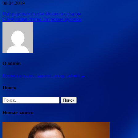
08.04.2019
Навигация
Предыдущая статья
Фокачча с сыром
Следующая статья
Тигровые булочки
по
записям
О admin
Посмотреть все записи автора admin →
Поиск
Найти:
Новые записи