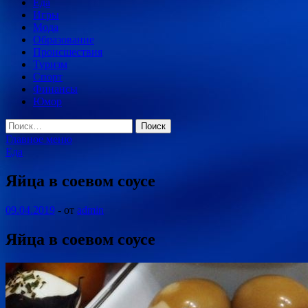
Еда
Игры
Мода
Образование
Происшествия
Туризм
Спорт
Финансы
Юмор
Найти:
Главное меню
Еда
Яйца в соевом соусе
09.04.2019
-
от
admin
Яйца в соевом соусе