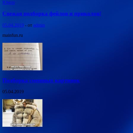
Юмор
Свежая подборка фейлов и приколов!
05.04.2019
-
от
admin
mainfun.ru
Подборка смешных картинок
05.04.2019