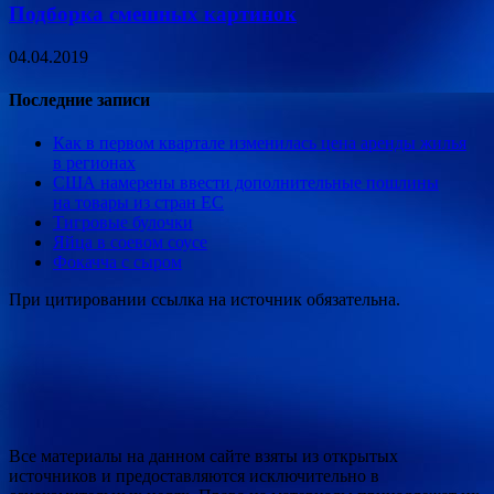
Подборка смешных картинок
04.04.2019
Последние записи
Как в первом квартале изменилась цена аренды жилья
в регионах
США намерены ввести дополнительные пошлины
на товары из стран ЕС
Тигровые булочки
Яйца в соевом соусе
Фокачча с сыром
При цитировании ссылка на источник обязательна.
Все материалы на данном сайте взяты из открытых
источников и предоставляются исключительно в