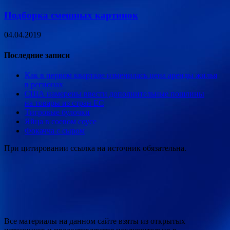
Подборка смешных картинок
04.04.2019
Последние записи
Как в первом квартале изменилась цена аренды жилья
в регионах
США намерены ввести дополнительные пошлины
на товары из стран ЕС
Тигровые булочки
Яйца в соевом соусе
Фокачча с сыром
При цитировании ссылка на источник обязательна.
Все материалы на данном сайте взяты из открытых