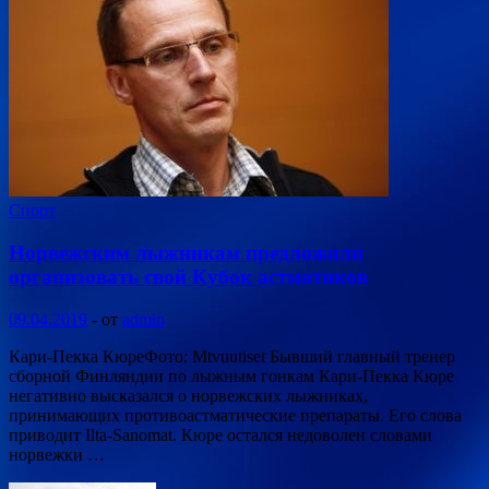
Спорт
Норвежским лыжникам предложили
организовать свой Кубок астматиков
09.04.2019
-
от
admin
Кари-Пекка КюреФото: Mtvuutiset Бывший главный тренер
сборной Финляндии по лыжным гонкам Кари-Пекка Кюре
негативно высказался о норвежских лыжниках,
принимающих противоастматические препараты. Его слова
приводит Ilta-Sanomat. Кюре остался недоволен словами
норвежки …