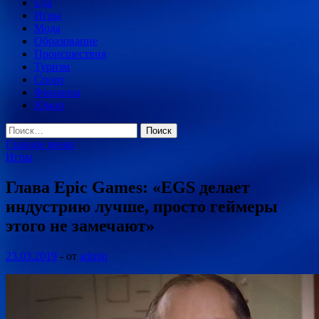
Еда
Игры
Мода
Образование
Происшествия
Туризм
Спорт
Финансы
Юмор
Найти:
Главное меню
Игры
Глава Epic Games: «EGS делает
индустрию лучше, просто геймеры
этого не замечают»
23.03.2019
-
от
admin