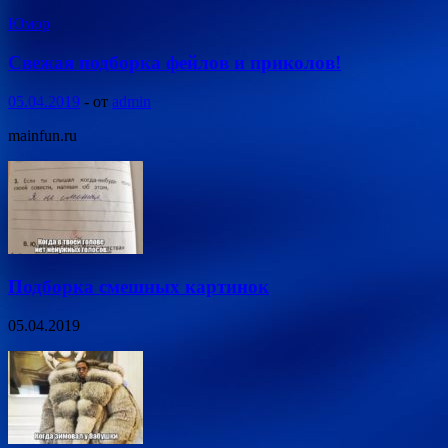
Юмор
Свежая подборка фейлов и приколов!
05.04.2019
-
от
admin
mainfun.ru
Подборка смешных картинок
05.04.2019