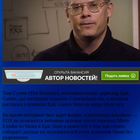
Тим Суини (Tim Sweeney), исполнительный директор Epic
Games, дал интервью изданию Gameindustry.biz, в котором
рассказал о влиянии Epic Games Store на и
ндустрию игр.
Во время интервью был задет вопрос о репутации магазина —
EGS не пользуется любовью игроков после перехода
Metro
Exodus из Steam в Epic Store и новостей о том, как сервис
собирает данные их пользователей из их клиентов Steam без
разрешения.