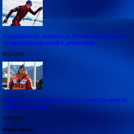
Олимпийский чемпион из России пожаловался
на предвзятость судей к норвежцам
09.04.2019
Норвежский тренер рассказал о невозможности
допинга в стране
09.04.2019
Новые записи