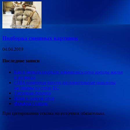
Подборка смешных картинок
04.04.2019
Последние записи
Как в первом квартале изменилась цена аренды жилья
в регионах
США намерены ввести дополнительные пошлины
на товары из стран ЕС
Тигровые булочки
Яйца в соевом соусе
Фокачча с сыром
При цитировании ссылка на источник обязательна.