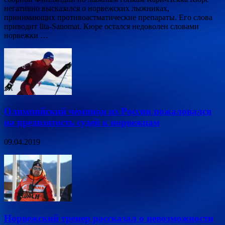
негативно высказался о норвежских лыжниках,
принимающих противоастматические препараты. Его слова
приводит Ilta-Sanomat. Кюре остался недоволен словами
норвежки …
Олимпийский чемпион из России пожаловался
на предвзятость судей к норвежцам
09.04.2019
Норвежский тренер рассказал о невозможности