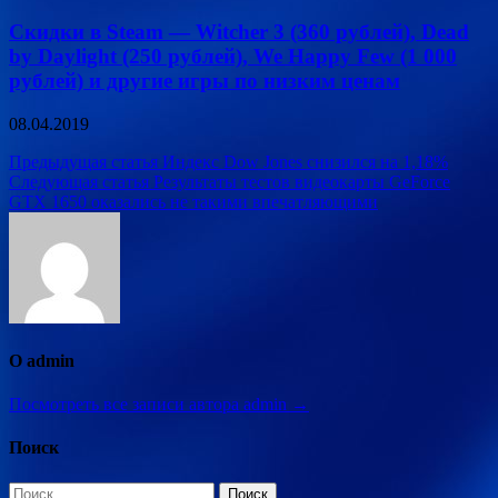
Скидки в Steam — Witcher 3 (360 рублей), Dead
by Daylight (250 рублей), We Happy Few (1 000
рублей) и другие игры по низким ценам
08.04.2019
Навигация
Предыдущая статья
Индекс Dow Jones снизился на 1,18%
Следующая статья
Результаты тестов видеокарты GeForce
по
GTX 1650 оказались не такими впечатляющими
записям
О admin
Посмотреть все записи автора admin →
Поиск
Найти: