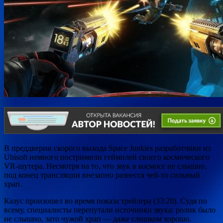
В преддверии скорого выхода
Space Junkies разработчики из
Ubisoft немного постримили геймплей своего космического
VR-шутера. Несмотря на то, что звук в космосе не слышно,
под конец трансляции внезапно разнесся чей-то сильный
храп.
Казус произошел во время показа трейлера (33:20)
. Судя по
всему, специалисты перепутали источники звука: ролик было
не слышно, зато чужой храп — даже слишком хорошо.