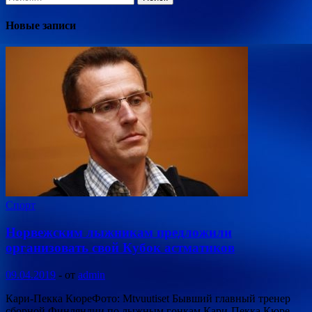
Новые записи
Спорт
Норвежским лыжникам предложили
организовать свой Кубок астматиков
09.04.2019
-
от
admin
Кари-Пекка КюреФото: Mtvuutiset Бывший главный тренер
сборной Финляндии по лыжным гонкам Кари-Пекка Кюре