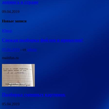
допинга в стране
09.04.2019
Новые записи
Юмор
Свежая подборка фейлов и приколов!
05.04.2019
-
от
admin
mainfun.ru
Подборка смешных картинок
05.04.2019