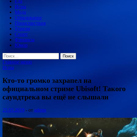
Еда
Игры
Мода
Образование
Происшествия
Туризм
Спорт
Финансы
Юмор
Найти:
Главное меню
Игры
Кто-то громко захрапел на
официальном стриме Ubisoft! Такого
саундтрека вы ещё не слышали
23.03.2019
-
от
admin