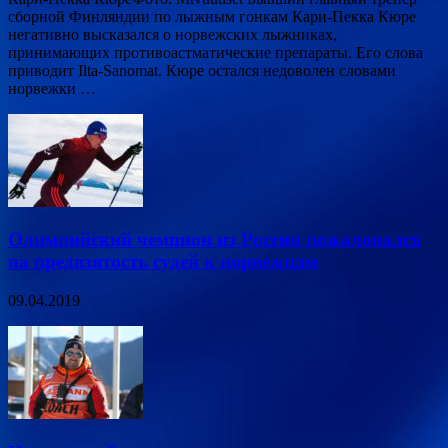
сборной Финляндии по лыжным гонкам Кари-Пекка Кюре
негативно высказался о норвежских лыжниках,
принимающих противоастматические препараты. Его слова
приводит Ilta-Sanomat. Кюре остался недоволен словами
норвежки …
Олимпийский чемпион из России пожаловался
на предвзятость судей к норвежцам
09.04.2019