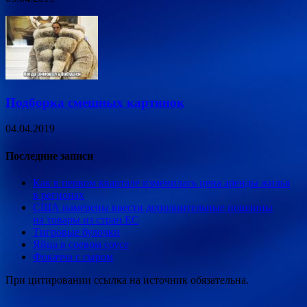
Подборка смешных картинок
04.04.2019
Последние записи
Как в первом квартале изменилась цена аренды жилья
в регионах
США намерены ввести дополнительные пошлины
на товары из стран ЕС
Тигровые булочки
Яйца в соевом соусе
Фокачча с сыром
При цитировании ссылка на источник обязательна.