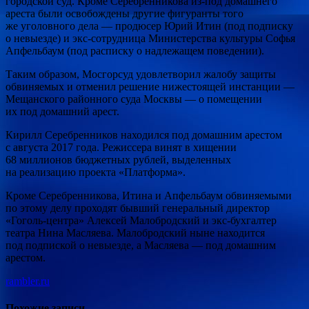
городской суд. Кроме Серебренникова из-под домашнего
ареста были
освобождены другие фигуранты того
же уголовного дела — продюсер Юрий Итин (под подписку
о невыезде) и экс-сотрудница Министерства культуры Софья
Апфельбаум (под расписку о надлежащем поведении).
Таким образом, Мосгорсуд удовлетворил жалобу защиты
обвиняемых и отменил решение нижестоящей инстанции —
Мещанского районного суда Москвы — о помещении
их под домашний арест.
Кирилл Серебренников находился под домашним арестом
с августа 2017 года. Режиссера винят в хищении
68 миллионов бюджетных рублей, выделенных
на реализацию проекта «Платформа».
Кроме Серебренникова, Итина и Апфельбаум обвиняемыми
по этому делу проходят бывший генеральный директор
«Гоголь-центра» Алексей Малобродский и экс-бухгалтер
театра Нина Масляева. Малобродский ныне находится
под подпиской о невыезде, а Масляева — под домашним
арестом.
rambler.ru
Похожие записи