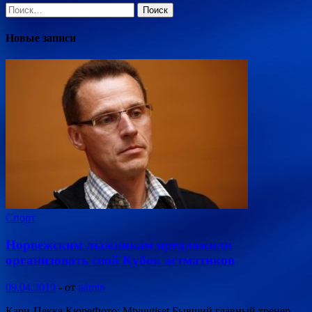
Найти:
Новые записи
Спорт
Норвежским лыжникам предложили
организовать свой Кубок астматиков
09.04.2019
-
от
admin
Кари-Пекка КюреФото: Mtvuutiset Бывший главный тренер