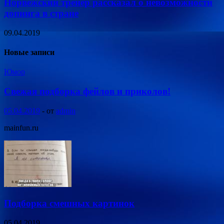
Норвежский тренер рассказал о невозможности
допинга в стране
09.04.2019
Новые записи
Юмор
Свежая подборка фейлов и приколов!
05.04.2019
-
от
admin
mainfun.ru
Подборка смешных картинок
05.04.2019