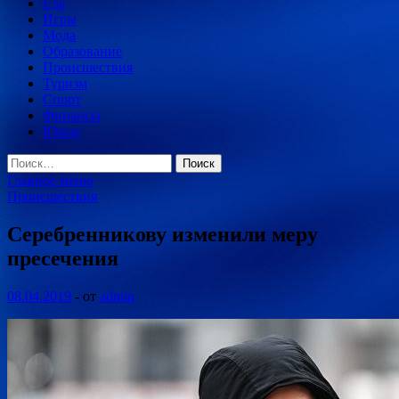
Еда
Игры
Мода
Образование
Происшествия
Туризм
Спорт
Финансы
Юмор
Найти:
Главное меню
Происшествия
Серебренникову изменили меру
пресечения
08.04.2019
-
от
admin