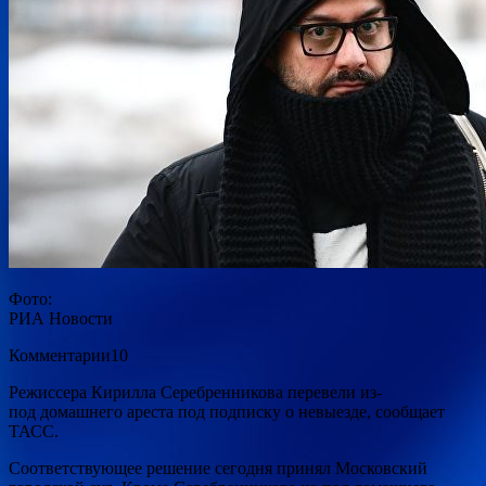
Фото:
РИА Новости
Комментарии10
Режиссера Кирилла Серебренникова перевели из-
под домашнего ареста под подписку о невыезде, сообщает
ТАСС.
Соответствующее решение сегодня принял Московский