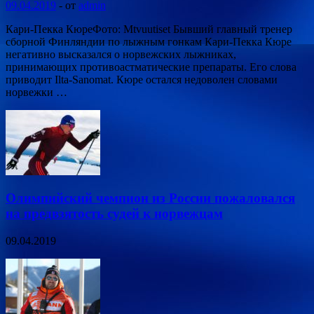
09.04.2019
-
от
admin
Кари-Пекка КюреФото: Mtvuutiset Бывший главный тренер
сборной Финляндии по лыжным гонкам Кари-Пекка Кюре
негативно высказался о норвежских лыжниках,
принимающих противоастматические препараты. Его слова
приводит Ilta-Sanomat. Кюре остался недоволен словами
норвежки …
Олимпийский чемпион из России пожаловался
на предвзятость судей к норвежцам
09.04.2019