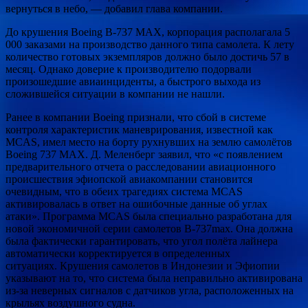
вернуться в небо, — добавил глава компании.
До крушения Boeing B-737 MAX, корпорация располагала 5
000 заказами на производство данного типа самолета. К лету
количество готовых экземпляров должно было достичь 57 в
месяц. Однако доверие к производителю подорвали
произошедшие авиаинциденты, а быстрого выхода из
сложившейся ситуации в компании не нашли.
Ранее в компании Boeing признали, что сбой в системе
контроля характеристик маневрирования, известной как
MCAS, имел место на борту рухнувших на землю самолётов
Boeing 737 MAX. Д. Меленберг заявил, что «с появлением
предварительного отчета о расследовании авиационного
происшествия эфиопской авиакомпании становится
очевидным, что в обеих трагедиях система MCAS
активировалась в ответ на ошибочные данные об углах
атаки». Программа MCAS была специально разработана для
новой экономичной серии самолетов B-737max. Она должна
была фактически гарантировать, что угол полёта лайнера
автоматически корректируется в определенных
ситуациях. Крушения самолетов в Индонезии и Эфиопии
указывают на то, что система была неправильно активирована
из-за неверных сигналов с датчиков угла, расположенных на
крыльях воздушного судна.