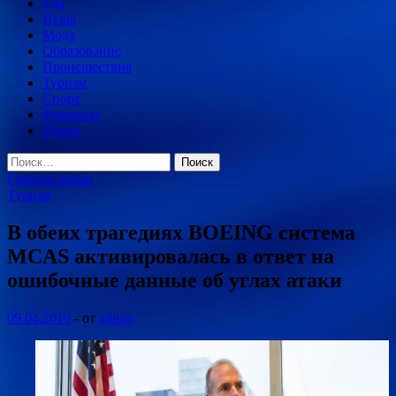
Еда
Игры
Мода
Образование
Происшествия
Туризм
Спорт
Финансы
Юмор
Найти:
Главное меню
Туризм
В обеих трагедиях BOEING система
MCAS активировалась в ответ на
ошибочные данные об углах атаки
09.04.2019
-
от
admin