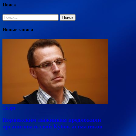
Поиск
Найти:
Новые записи
Спорт
Норвежским лыжникам предложили
организовать свой Кубок астматиков