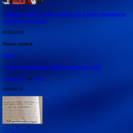
Норвежский тренер рассказал о невозможности
допинга в стране
09.04.2019
Новые записи
Юмор
Свежая подборка фейлов и приколов!
05.04.2019
-
от
admin
mainfun.ru