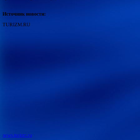
Источник новости:
TURIZM.RU
news.turizm.ru