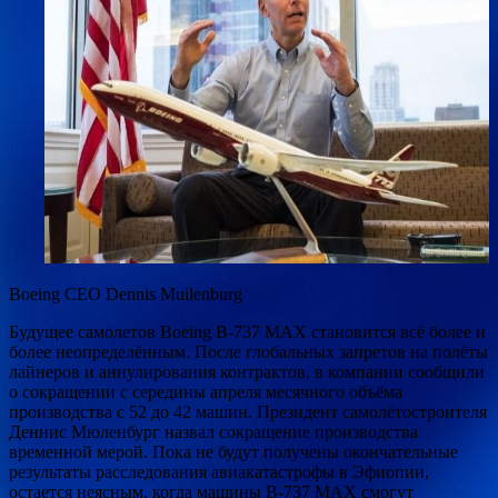
Boeing CEO Dennis Muilenburg
Будущее самолетов Boeing B-737 МАХ становится всё более и
более неопределённым. После глобальных запретов на полёты
лайнеров и аннулирования контрактов, в компании сообщили
о сокращении с середины апреля месячного объёма
производства с 52 до 42 машин.
Президент самолётостроителя
Деннис Мюленбург назвал сокращение производства
временной мерой. Пока не будут получены окончательные
результаты расследования авиакатастрофы в Эфиопии,
остается неясным, когда машины B-737 МАХ смогут