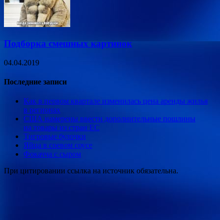
Подборка смешных картинок
04.04.2019
Последние записи
Как в первом квартале изменилась цена аренды жилья
в регионах
США намерены ввести дополнительные пошлины
на товары из стран ЕС
Тигровые булочки
Яйца в соевом соусе
Фокачча с сыром
При цитировании ссылка на источник обязательна.