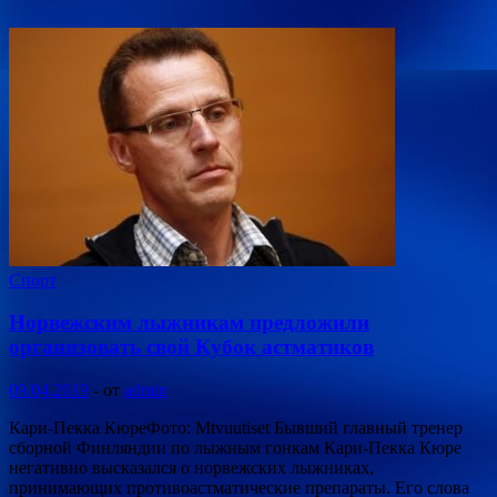
Спорт
Норвежским лыжникам предложили
организовать свой Кубок астматиков
09.04.2019
-
от
admin
Кари-Пекка КюреФото: Mtvuutiset Бывший главный тренер
сборной Финляндии по лыжным гонкам Кари-Пекка Кюре
негативно высказался о норвежских лыжниках,
принимающих противоастматические препараты. Его слова