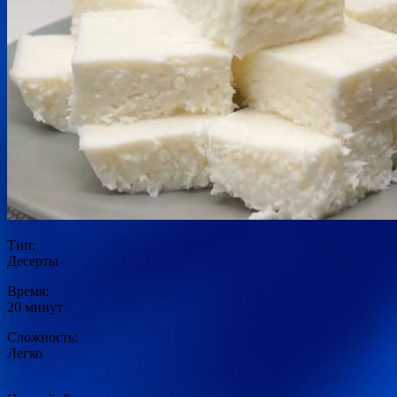
Тип:
Десерты
Время:
20 минут
Сложность:
Легко