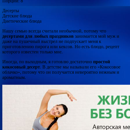
Порций: 8
Десерты
Детские блюда
Диетические блюда
Нашу семью всегда считали необычной, потому что
десертами для любых праздников
занимается мой муж и
даже на пушечный выстрел не подпускает меня к
приготовлению пирога или кексов. Но есть блюдо, рецепт
которого известен только мне.
Иногда, по выходным, я готовлю достаточно
простой
кокосовый десерт
. В детстве мы называли его «Кокосовое
облачко», потому что он получается невероятно нежным и
ароматным.