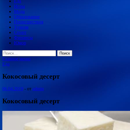
Еда
Игры
Мода
Образование
Происшествия
Туризм
Спорт
Финансы
Юмор
Найти:
Главное меню
Еда
Кокосовый десерт
06.04.2019
-
от
admin
Кокосовый десерт