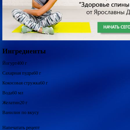
Ингредиенты
Йогурт400 г
Сахарная пудра60 г
Кокосовая стружка60 г
Вода60 мл
Желатин20 г
Ванилин по вкусу
Напечатать рецепт