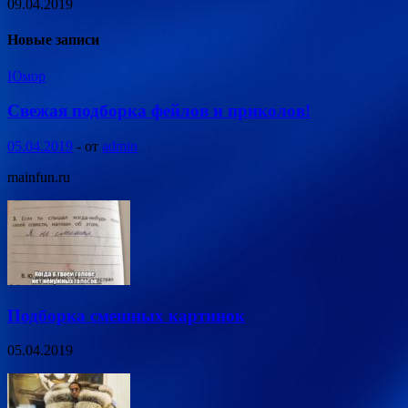
09.04.2019
Новые записи
Юмор
Свежая подборка фейлов и приколов!
05.04.2019
-
от
admin
mainfun.ru
Подборка смешных картинок
05.04.2019