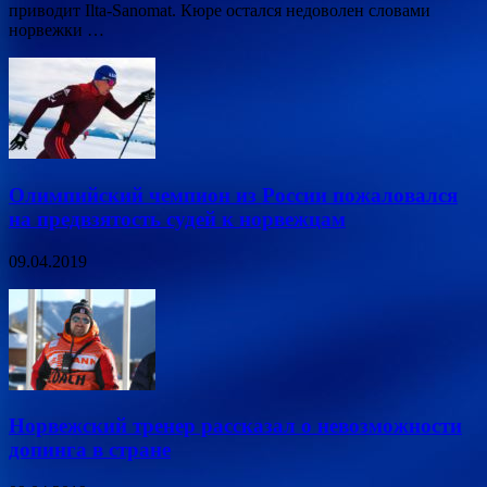
приводит Ilta-Sanomat. Кюре остался недоволен словами
норвежки …
Олимпийский чемпион из России пожаловался
на предвзятость судей к норвежцам
09.04.2019
Норвежский тренер рассказал о невозможности
допинга в стране