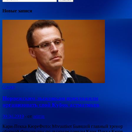
Новые записи
Спорт
Норвежским лыжникам предложили
организовать свой Кубок астматиков
09.04.2019
-
от
admin
Кари-Пекка КюреФото: Mtvuutiset Бывший главный тренер
сборной Финляндии по лыжным гонкам Кари-Пекка Кюре