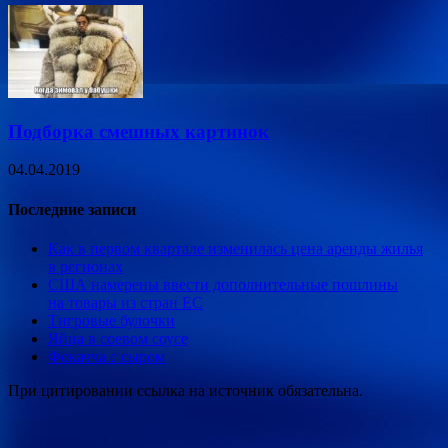
Подборка смешных картинок
04.04.2019
Последние записи
Как в первом квартале изменилась цена аренды жилья
в регионах
США намерены ввести дополнительные пошлины
на товары из стран ЕС
Тигровые булочки
Яйца в соевом соусе
Фокачча с сыром
При цитировании ссылка на источник обязательна.