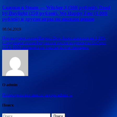
Скидки в Steam — Witcher 3 (360 рублей), Dead
by Daylight (250 рублей), We Happy Few (1 000
рублей) и другие игры по низким ценам
08.04.2019
Навигация
Предыдущая статья
Индекс Dow Jones снизился на 1,18%
Следующая статья
Результаты тестов видеокарты GeForce
по
GTX 1650 оказались не такими впечатляющими
записям
О admin
Посмотреть все записи автора admin →
Поиск
Найти: