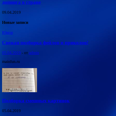
допинга в стране
09.04.2019
Новые записи
Юмор
Свежая подборка фейлов и приколов!
05.04.2019
-
от
admin
mainfun.ru
Подборка смешных картинок
05.04.2019