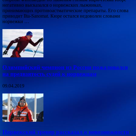
негативно высказался о норвежских лыжниках,
принимающих противоастматические препараты. Его слова
приводит Ilta-Sanomat. Кюре остался недоволен словами
норвежки …
Олимпийский чемпион из России пожаловался
на предвзятость судей к норвежцам
09.04.2019
Норвежский тренер рассказал о невозможности