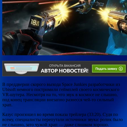
В преддверии скорого выхода
Space Junkies разработчики из
Ubisoft немного постримили геймплей своего космического
VR-шутера. Несмотря на то, что звук в космосе не слышно,
под конец трансляции внезапно разнесся чей-то сильный
храп.
Казус произошел во время показа трейлера (33:20)
. Судя по
всему, специалисты перепутали источники звука: ролик было
не слышно, зато чужой храп — даже слишком хорошо.