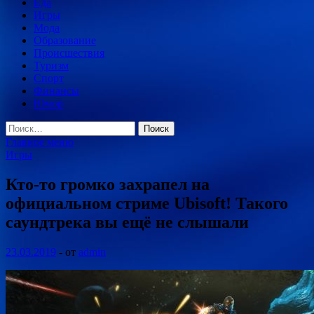
Еда
Игры
Мода
Образование
Происшествия
Туризм
Спорт
Финансы
Юмор
Найти:
Главное меню
Игры
Кто-то громко захрапел на
официальном стриме Ubisoft! Такого
саундтрека вы ещё не слышали
23.03.2019
-
от
admin