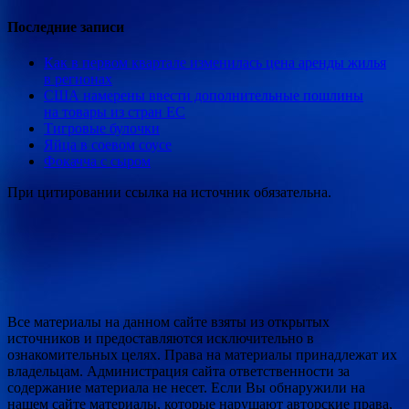
Последние записи
Как в первом квартале изменилась цена аренды жилья
в регионах
США намерены ввести дополнительные пошлины
на товары из стран ЕС
Тигровые булочки
Яйца в соевом соусе
Фокачча с сыром
При цитировании ссылка на источник обязательна.
Все материалы на данном сайте взяты из открытых
источников и предоставляются исключительно в
ознакомительных целях. Права на материалы принадлежат их
владельцам. Администрация сайта ответственности за
содержание материала не несет. Если Вы обнаружили на
нашем сайте материалы, которые нарушают авторские права,