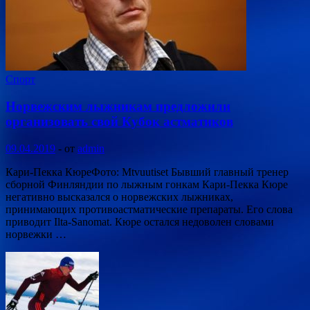
Спорт
Норвежским лыжникам предложили
организовать свой Кубок астматиков
09.04.2019
-
от
admin
Кари-Пекка КюреФото: Mtvuutiset Бывший главный тренер
сборной Финляндии по лыжным гонкам Кари-Пекка Кюре
негативно высказался о норвежских лыжниках,
принимающих противоастматические препараты. Его слова
приводит Ilta-Sanomat. Кюре остался недоволен словами
норвежки …