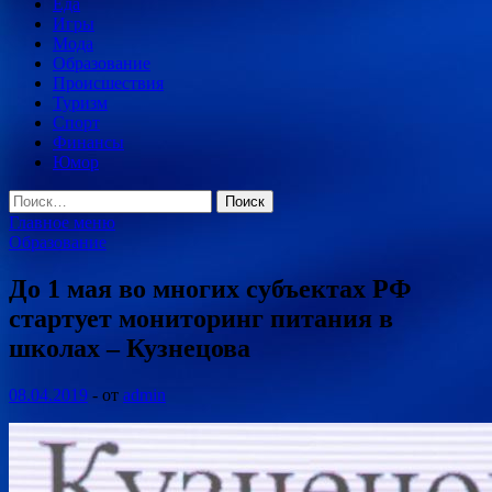
Еда
Игры
Мода
Образование
Происшествия
Туризм
Спорт
Финансы
Юмор
Найти:
Главное меню
Образование
До 1 мая во многих субъектах РФ
стартует мониторинг питания в
школах – Кузнецова
08.04.2019
-
от
admin