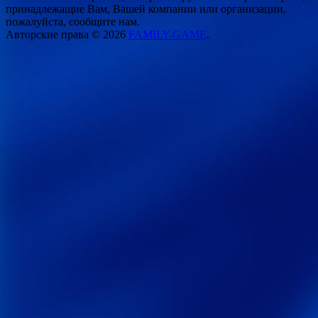
принадлежащие Вам, Вашей компании или организации,
пожалуйста, сообщите нам.
Авторские права © 2026
FAMILY-GAME
.