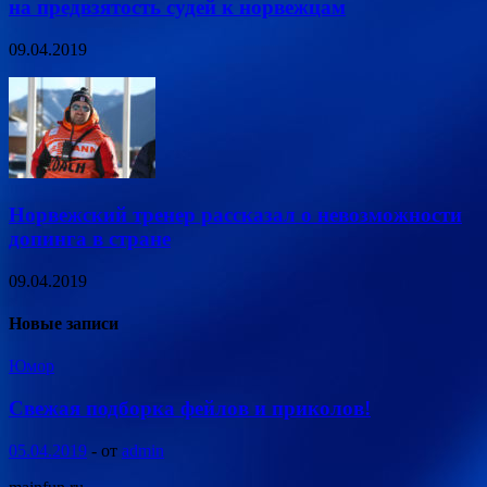
на предвзятость судей к норвежцам
09.04.2019
Норвежский тренер рассказал о невозможности
допинга в стране
09.04.2019
Новые записи
Юмор
Свежая подборка фейлов и приколов!
05.04.2019
-
от
admin