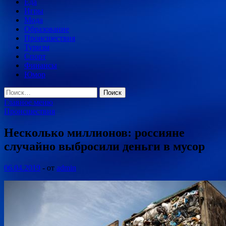
Еда
Игры
Мода
Образование
Происшествия
Туризм
Спорт
Финансы
Юмор
Найти:
Главное меню
Происшествия
Несколько миллионов: россияне
случайно выбросили деньги в мусор
06.04.2019
-
от
admin