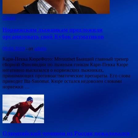
Спорт
Норвежским лыжникам предложили
организовать свой Кубок астматиков
09.04.2019
-
от
admin
Кари-Пекка КюреФото: Mtvuutiset Бывший главный тренер
сборной Финляндии по лыжным гонкам Кари-Пекка Кюре
негативно высказался о норвежских лыжниках,
принимающих противоастматические препараты. Его слова
приводит Ilta-Sanomat. Кюре остался недоволен словами
норвежки …
Олимпийский чемпион из России пожаловался