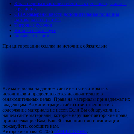
Как в первом квартале изменилась цена аренды жилья
в регионах
США намерены ввести дополнительные пошлины
на товары из стран ЕС
Тигровые булочки
Яйца в соевом соусе
Фокачча с сыром
При цитировании ссылка на источник обязательна.
Все материалы на данном сайте взяты из открытых
источников и предоставляются исключительно в
ознакомительных целях. Права на материалы принадлежат их
владельцам. Администрация сайта ответственности за
содержание материала не несет. Если Вы обнаружили на
нашем сайте материалы, которые нарушают авторские права,
принадлежащие Вам, Вашей компании или организации,
пожалуйста, сообщите нам.
Авторские права © 2026
FAMILY-GAME
.