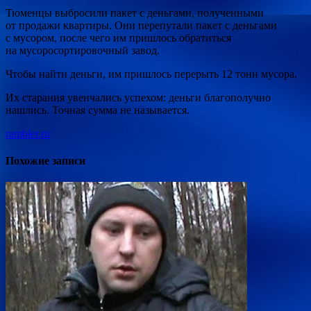
Тюменцы выбросили пакет с деньгами, полученными
от продажи квартиры. Они перепутали пакет с деньгами
с мусором, после чего им пришлось
обратиться
на мусоросортировочный завод.
Чтобы найти деньги, им пришлось перерыть 12 тонн мусора.
Их старания увенчались успехом: деньги благополучно
нашлись. Точная сумма не называется.
rambler.ru
Похожие записи