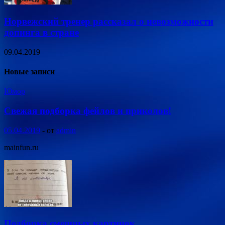
Норвежский тренер рассказал о невозможности
допинга в стране
09.04.2019
Новые записи
Юмор
Свежая подборка фейлов и приколов!
05.04.2019
-
от
admin
mainfun.ru
Подборка смешных картинок