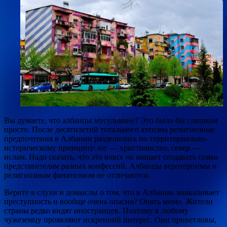
Вы думаете, что албанцы мусульмане? Это было бы слишком
просто. После десятилетий тотального атеизма религиозные
предпочтения в Албании разделились по территориально-
историческому принципу: юг — христианство, север —
ислам. Надо сказать, что это вовсе не мешает
создавать семьи
представителям разных конфессий. Албанцы веротерпимы и
религиозным фанатизмом не отличаются.
Верите в слухи и домыслы о том, что в Албании зашкаливает
преступность и вообще очень опасно? Опять мимо. Жители
страны редко видят иностранцев. Поэтому к любому
чужеземцу проявляют искренний интерес. Они приветливы,