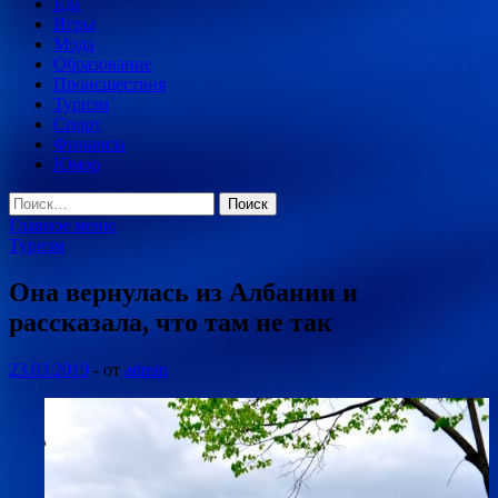
Еда
Игры
Мода
Образование
Происшествия
Туризм
Спорт
Финансы
Юмор
Найти:
Главное меню
Туризм
Она вернулась из Албании и
рассказала, что там не так
23.03.2019
-
от
admin