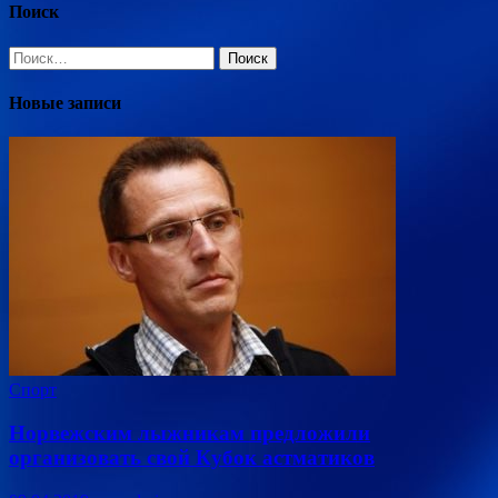
Поиск
Найти:
Новые записи
Спорт
Норвежским лыжникам предложили
организовать свой Кубок астматиков