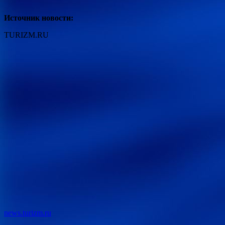
Источник новости:
TURIZM.RU
news.turizm.ru