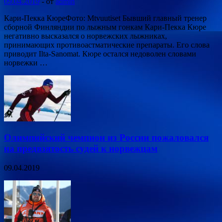
09.04.2019
-
от
admin
Кари-Пекка КюреФото: Mtvuutiset Бывший главный тренер
сборной Финляндии по лыжным гонкам Кари-Пекка Кюре
негативно высказался о норвежских лыжниках,
принимающих противоастматические препараты. Его слова
приводит Ilta-Sanomat. Кюре остался недоволен словами
норвежки …
Олимпийский чемпион из России пожаловался
на предвзятость судей к норвежцам
09.04.2019