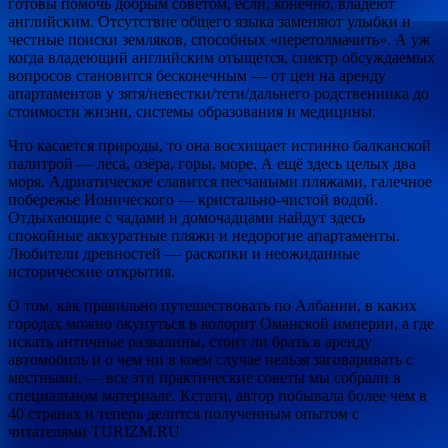
готовы помочь добрым советом, если, конечно, владеют
английским. Отсутствие общего языка заменяют улыбки и
честные поиски земляков, способных «перетолмачить». А уж
когда владеющий английским отыщется, спектр обсуждаемых
вопросов становится бесконечным — от цен на аренду
апартаментов у зятя/невестки/тети/дальнего родственника до
стоимости жизни, системы образования и медицины.
Что касается природы, то она восхищает истинно балканской
палитрой — леса, озёра, горы, море. А ещё здесь целых два
моря. Адриатическое славится песчаными пляжами, галечное
побережье Ионического — кристально-чистой водой.
Отдыхающие с чадами и домочадцами найдут здесь
спокойные аккуратные пляжи и недорогие апартаменты.
Любители древностей — раскопки и неожиданные
исторические открытия.
О том, как правильно путешествовать по Албании, в каких
городах можно окунуться в колорит Оманской империи, а где
искать античные развалины, стоит ли брать в аренду
автомобиль и о чем ни в коем случае нельзя заговаривать с
местными, — все эти практические советы мы собрали в
специальном материале. Кстати, автор побывала более чем в
40 странах и теперь делится полученным опытом с
читателями TURIZM.RU