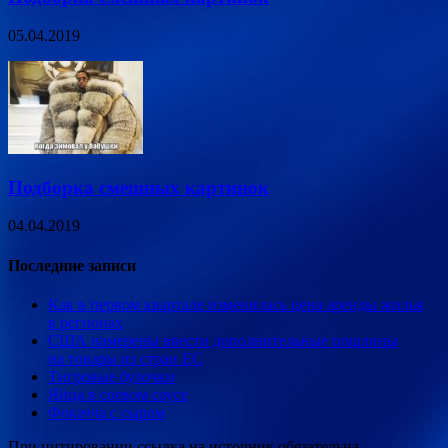
05.04.2019
Подборка смешных картинок
04.04.2019
Последние записи
Как в первом квартале изменилась цена аренды жилья
в регионах
США намерены ввести дополнительные пошлины
на товары из стран ЕС
Тигровые булочки
Яйца в соевом соусе
Фокачча с сыром
При цитировании ссылка на источник обязательна.