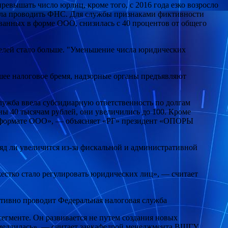
евышать число юрлиц, кроме того, с 2016 года езко возросло
тала проводить ФНС. Для службы признаками фиктивности
ованных в форме ООО, снизилась с 40 процентов от общего
телей стало больше. "Уменьшение числа юридических
ьшее налоговое бремя, надзорные органы предъявляют
лужба ввела субсидиарную ответственность по долгам
ны 40 тысячам рублей, они увеличились до 100. Кроме
м в формате ООО», — объясняет «РГ» президент «ОПОРЫ
ряд ли увеличится из-за фискальной и административной
естко стало регулировать юридических лиц», — считает
активно проводит Федеральная налоговая служба
 сегменте. Он развивается не путем создания новых
замедлилась», — считает завкафедрой менеджмента ВШГУ