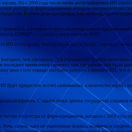
юрлиц. Но с 2008 года число вновь регистрируемых ИП стало пр
исткой реестра от фирм-однодневок, которую систематически с
чредитель. В итоге доля однодневок, как правило, зарегистрир
не сравнялось, а в начале второго индивидуальных предпринима
ерности ЕГРЮЛ", — пояснил представитель ФНС.
что ИП стало проще, чем юрлицам, вести бизнес: они несут мен
ыгоднее, чем для юрлиц. Для учредителей бизнеса налоговая с
 последнее время очень серьезно: там, где раньше они были рав
знесу явно стало гораздо выгоднее работать в формате ИП, че
ИП будет прирастать за счет самозанятых, а количество юрлиц в
оанализировать. С нашей точки зрения, государство слишком ж
е чистки госреестра от фирм-однодневок, которую с 2016 года 
. Речь, скорее, идет об укреплении бизнеса, особенно в среднем
есть. Именно поэтому динамика регистрации новых юрлиц чуть 