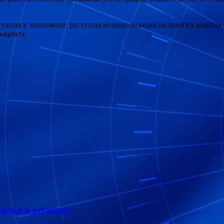
туация в экономике: растущая монополизация на многих рынках 
роцента.
жилья в регионах