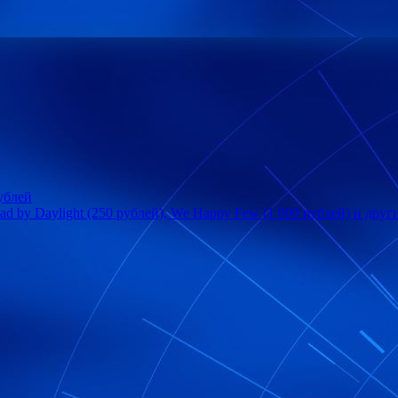
ублей
ad by Daylight (250 рублей), We Happy Few (1 000 рублей) и дру