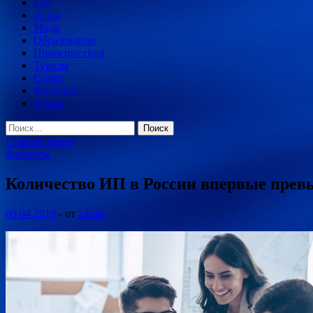
Еда
Игры
Мода
Образование
Происшествия
Туризм
Спорт
Финансы
Юмор
Найти:
Главное меню
Финансы
Количество ИП в России впервые прев
08.04.2019
-
от
admin