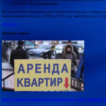
РАНХиГС Илья Быковников.
Не способствует быстрому росту количества юрлиц и общая си
минэкономразвития, рост ВВП в 2019 году замедлится до 1,3 п
rambler.ru
Похожие записи
Как в первом квартале изменилась цена аренды 