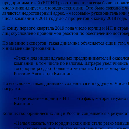
предпринимателей (ЕГРИП), соотношение всегда было в пользу 
число ликвидируемых юридических лиц. Это было связано с ч
являются недостоверный адрес, «массовый» руководитель или у
числа компаний в 2011 году до 7 процентов к концу 2018 года.
К концу первого квартала 2019 года число юрлиц и ИП в стра
лиц обусловлено проводимой работой по обеспечению достов
По мнению экспертов, такая динамика объясняется еще и тем, 
к ним меньше требований.
«Режим для индивидуальных предпринимателей оказался в
компании, в том числе по налогам. Штрафы увеличились в
того, юрлица сдают больше отчетности. То есть микроби
России» Александр Калинин.
По его словам, такая динамика сохранится и в будущем. Число 
нагрузки.
«Перетекание» юрлиц в ИП — это факт, который нужно пр
Калинин.
Количество юридических лиц в России сокращается в результат
«Нельзя сказать, что юридических лиц стало резко меньше
структурных единиц, а путем укрепления тех, что уже 