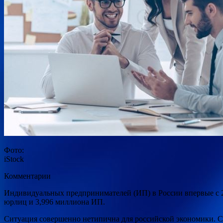
Фото:
iStock
Комментарии
Индивидуальных предпринимателей (ИП) в России впервые с 2
юрлиц и 3,996 миллиона ИП.
Ситуация совершенно нетипична для российской
экономики. С