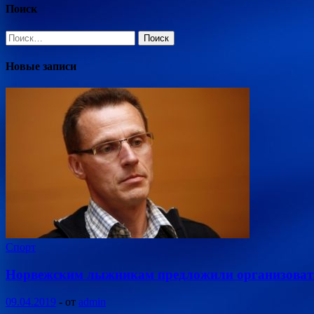
Поиск
Найти:
Новые записи
Спорт
Норвежским лыжникам предложили организовать
09.04.2019
-
от
admin