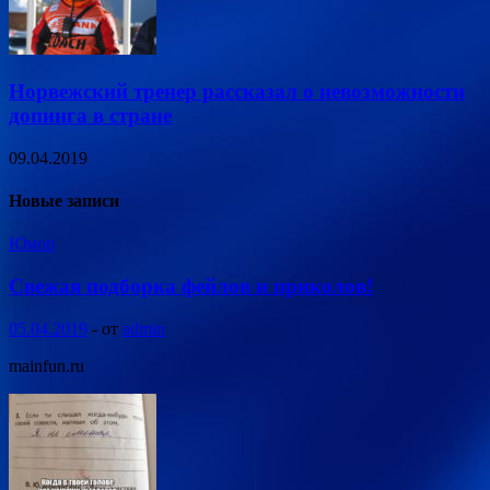
Норвежский тренер рассказал о невозможности
допинга в стране
09.04.2019
Новые записи
Юмор
Свежая подборка фейлов и приколов!
05.04.2019
-
от
admin
mainfun.ru