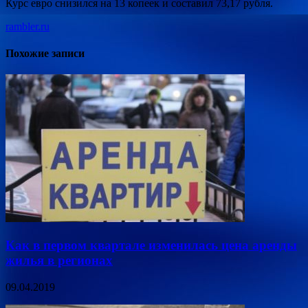
Курс евро снизился на 13 копеек и составил
73,17 рубля.
rambler.ru
Похожие записи
Как в первом квартале изменилась цена аренды
жилья в регионах
09.04.2019