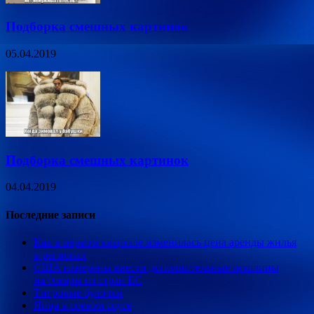
Подборка смешных картинок
05.04.2019
Подборка смешных картинок
04.04.2019
Последние записи
Как в первом квартале изменилась цена аренды жилья
в регионах
США намерены ввести дополнительные пошлины
на товары из стран ЕС
Тигровые булочки
Яйца в соевом соусе