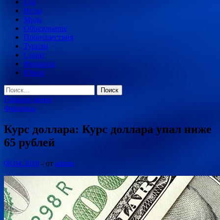
Еда
Игры
Мода
Образование
Происшествия
Туризм
Спорт
Финансы
Юмор
Найти:
Главное меню
Финансы
Курс доллара: Курс доллара упал ниже
65 рублей
08.04.2019
-
от
admin