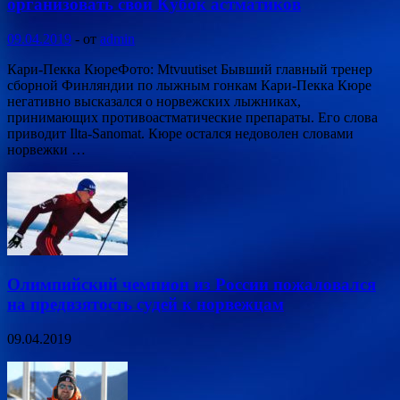
организовать свой Кубок астматиков
09.04.2019
-
от
admin
Кари-Пекка КюреФото: Mtvuutiset Бывший главный тренер
сборной Финляндии по лыжным гонкам Кари-Пекка Кюре
негативно высказался о норвежских лыжниках,
принимающих противоастматические препараты. Его слова
приводит Ilta-Sanomat. Кюре остался недоволен словами
норвежки …
Олимпийский чемпион из России пожаловался
на предвзятость судей к норвежцам
09.04.2019