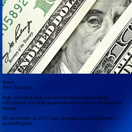
Фото:
РИА Новости
Курс доллара в ходе торгов опустился ниже отметки
в 65 рублей. Об этом свидетельствуют данные Московской
биржи.
По состоянию на 18:37 курс доллара упал на 36 копеек —
до 64,98 рубля.