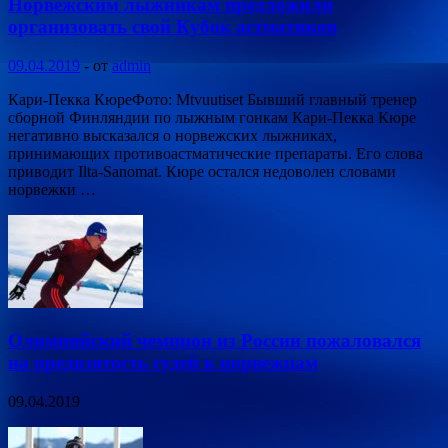
Норвежским лыжникам предложили
организовать свой Кубок астматиков
09.04.2019
-
от
admin
Кари-Пекка КюреФото: Mtvuutiset Бывший главный тренер
сборной Финляндии по лыжным гонкам Кари-Пекка Кюре
негативно высказался о норвежских лыжниках,
принимающих противоастматические препараты. Его слова
приводит Ilta-Sanomat. Кюре остался недоволен словами
норвежки …
Олимпийский чемпион из России пожаловался
на предвзятость судей к норвежцам
09.04.2019