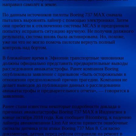
направил самолёт к земле.
По данным источников пилоты Boeing 737 MAX сначала
пытались выровнять лайнер с помощью электроники. Затем
они прибегли к отключению системы MCAS и предприняли
попытку исправить ситуацию вручную. Не получив должного
результата, система вновь была активирована. Но, похоже,
уже ни что не могло помочь пилотам вернуть полный
контроль над бортом.
В ближайшее время в Эфиопии транспортные чиновники
должны официально представить предварительные выводы
расследования авиакатастрофы. Ранее компания Boeing
опубликовала заявление с призывом «быть осторожными в
отношении предположений причин трагедии. Компания не
делает выводов до публикации данных о расследовании
авиакатастрофы и предварительного отчета», — говорится в
заявлении.
Ранее стали известны некоторые подробности доклада о
причинах авиакатастрофы Boeing 737 MAX в Индонезии в
конце октября 2018 года. Как сообщает Bloomberg, к падению
лайнера авиакомпании Lion Air могли привести ошибочные
сигналы датчика угла атаки Boeing 737 Max 8. Согласно
документам, датчик перед рейсом отправили на ремонт в