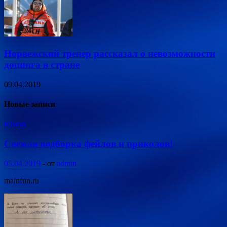
Норвежский тренер рассказал о невозможности
допинга в стране
09.04.2019
Новые записи
Юмор
Свежая подборка фейлов и приколов!
05.04.2019
-
от
admin
mainfun.ru