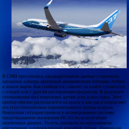
В СМИ просочились предварительные данные о причинах
крушения лайнера эфиопской авиакомпании Ethiopian Airlines
в начале марта. Как сообщается, самолет на взлёте столкнулся
с птицей или с другим посторонним предметом. В результате
столкновения был поврежден датчик угла атаки
судна. Этот
прибор обычно располагается на крыле и как раз и определяет
его угол относительно горизонтального потока воздуха.
Нештатная ситуация привела к активированию системы
предотвращения сваливания MCAS из-за получения
ошибочных данных. То есть, виновато не программное
обеспечение, а повреждённый концевой датчик. Именно он