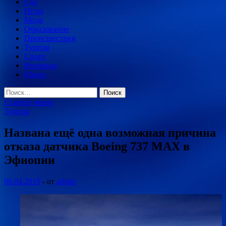
Еда
Игры
Мода
Образование
Происшествия
Туризм
Спорт
Финансы
Юмор
Найти:
Главное меню
Туризм
Названа ещё одна возможная причина
отказа датчика Boeing 737 MAX в
Эфиопии
06.04.2019
-
от
admin