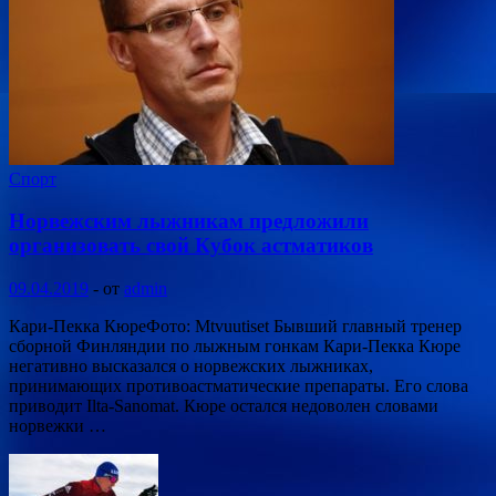
Спорт
Норвежским лыжникам предложили
организовать свой Кубок астматиков
09.04.2019
-
от
admin
Кари-Пекка КюреФото: Mtvuutiset Бывший главный тренер
сборной Финляндии по лыжным гонкам Кари-Пекка Кюре
негативно высказался о норвежских лыжниках,
принимающих противоастматические препараты. Его слова
приводит Ilta-Sanomat. Кюре остался недоволен словами
норвежки …