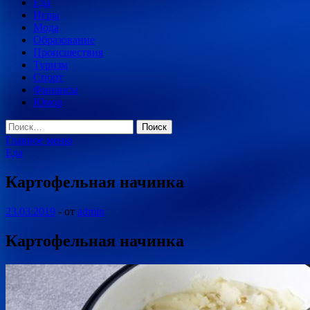
Еда
Игры
Мода
Образование
Происшествия
Туризм
Спорт
Финансы
Юмор
Найти:
Главное меню
Еда
Картофельная начинка
23.03.2019
-
от
admin
Картофельная начинка