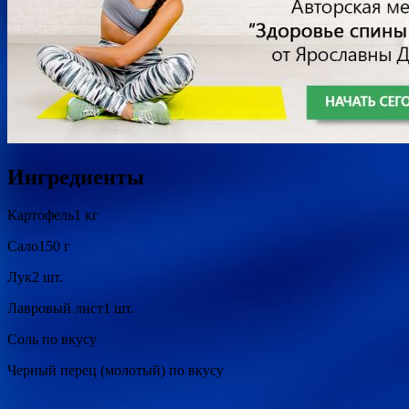
Ингредиенты
Картофель1 кг
Сало150 г
Лук2 шт.
Лавровый лист1 шт.
Соль по вкусу
Черный перец (молотый) по вкусу