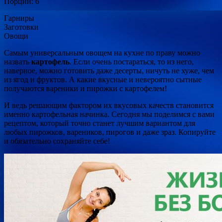
Порций: 6
Гарниры
Заготовки
Овощи
Самым универсальным овощем на кухне по праву можно
назвать
картофель
. Если очень постараться, то из него,
наверное, можно готовить даже десерты, ничуть не хуже, чем
из ягод и фруктов. А какие вкусные и невероятно сытные
получаются вареники и пирожки с картофелем!
И ведь решающим фактором их вкусовых качеств становится
именно картофельная начинка. Сегодня мы поделимся с вами
рецептом, который точно станет лучшим вариантом для
любых пирожков, вареников, пирогов и даже зраз. Копируйте
и обязательно сохраняйте себе!