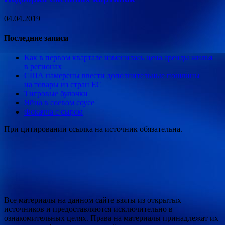
04.04.2019
Последние записи
Как в первом квартале изменилась цена аренды жилья
в регионах
США намерены ввести дополнительные пошлины
на товары из стран ЕС
Тигровые булочки
Яйца в соевом соусе
Фокачча с сыром
При цитировании ссылка на источник обязательна.
Все материалы на данном сайте взяты из открытых
источников и предоставляются исключительно в
ознакомительных целях. Права на материалы принадлежат их